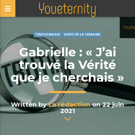
TÉMOIGNAGES
VIDÉO DE LA SEMAINE
Gabrielle : « J’ai
trouvé la Vérité
que je cherchais »
Written by
La rédaction
on 22 juin
2021