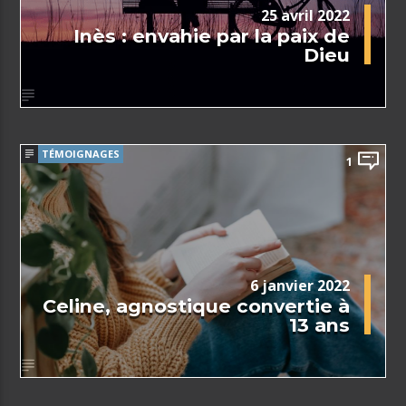
25 avril 2022
Inès : envahie par la paix de
Dieu
TÉMOIGNAGES
1
6 janvier 2022
Celine, agnostique convertie à
13 ans