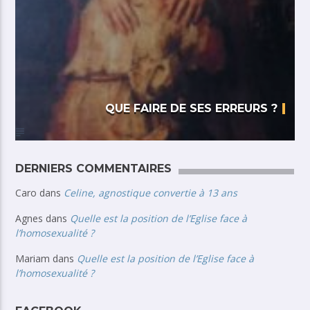
QUE FAIRE DE SES ERREURS ?
DERNIERS COMMENTAIRES
Caro
dans
Celine, agnostique convertie à 13 ans
Agnes
dans
Quelle est la position de l’Eglise face à
l’homosexualité ?
Mariam
dans
Quelle est la position de l’Eglise face à
l’homosexualité ?