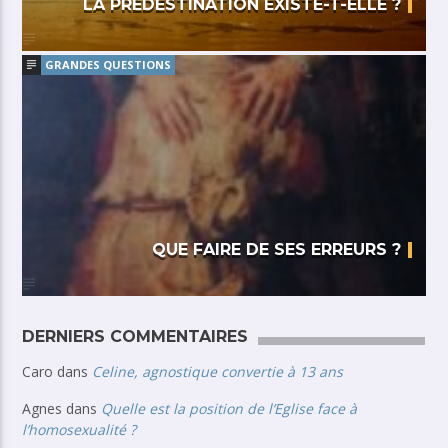
LA PRÉDESTINATION EXISTE-T-ELLE ?
GRANDES QUESTIONS
QUE FAIRE DE SES ERREURS ?
DERNIERS COMMENTAIRES
Caro
dans
Celine, agnostique convertie à 13 ans
Agnes
dans
Quelle est la position de l’Eglise face à
l’homosexualité ?