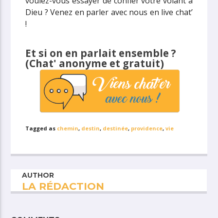
voulez-vous essayer de confier votre volant à
Dieu ? Venez en parler avec nous en live chat’
!
Et si on en parlait ensemble ?
(Chat' anonyme et gratuit)
Tagged as
chemin
,
destin
,
destinée
,
providence
,
vie
AUTHOR
LA RÉDACTION