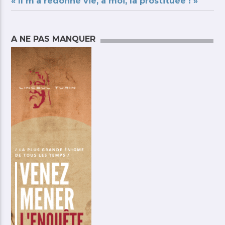
« Il m’a redonné vie, à moi, la prostituée ! »
A NE PAS MANQUER