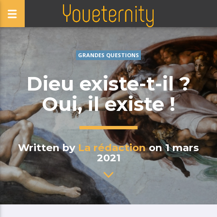
GRANDES QUESTIONS
Dieu existe-t-il ?
Oui, il existe !
Written by
La rédaction
on 1 mars
2021