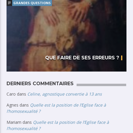
GRANDES QUESTIONS
QUE FAIRE DE SES ERREURS ?
DERNIERS COMMENTAIRES
Caro
dans
Celine, agnostique convertie à 13 ans
Agnes
dans
Quelle est la position de l’Eglise face à
l’homosexualité ?
Mariam
dans
Quelle est la position de l’Eglise face à
l’homosexualité ?