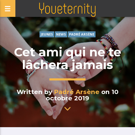
JEUNES
NEWS
PADRÉ ARSÈNE
Cet ami qui ne te
lâchera jamais
Written by
Padré Arsène
on 10
octobre 2019