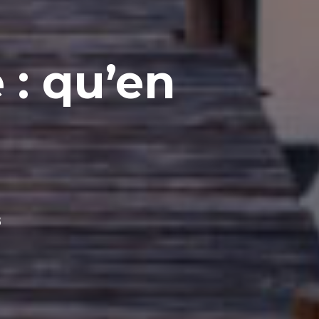
 : qu’en
8