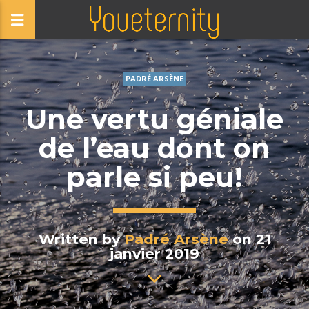
PADRÉ ARSÈNE
Une vertu géniale
de l’eau dont on
parle si peu!
Written by
Padré Arsène
on 21
janvier 2019