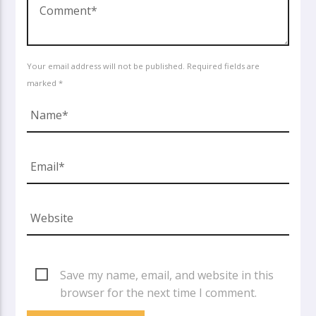
Your email address will not be published. Required fields are
marked *
Save my name, email, and website in this
browser for the next time I comment.