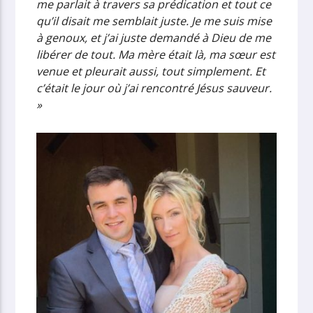
me parlait à travers sa prédication et tout ce
qu’il disait me semblait juste. Je me suis mise
à genoux, et j’ai juste demandé à Dieu de me
libérer de tout. Ma mère était là, ma sœur est
venue et pleurait aussi, tout simplement. Et
c’était le jour où j’ai rencontré Jésus sauveur.
»