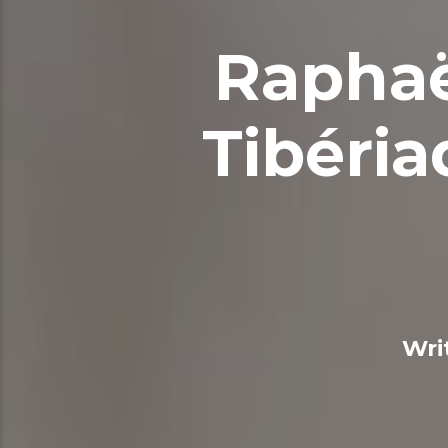
Raphaël
Tibéria
Wri