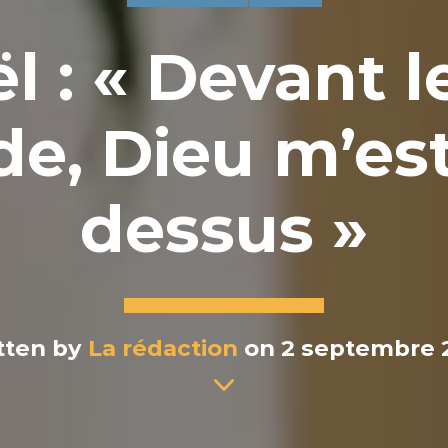
 : « Devant l
de, Dieu m’e
dessus »
tten by
La rédaction
on 2 septembre 