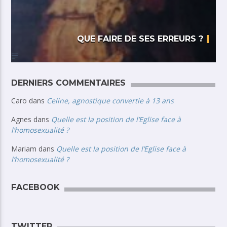
QUE FAIRE DE SES ERREURS ?
DERNIERS COMMENTAIRES
Caro
dans
Celine, agnostique convertie à 13 ans
Agnes
dans
Quelle est la position de l’Eglise face à
l’homosexualité ?
Mariam
dans
Quelle est la position de l’Eglise face à
l’homosexualité ?
FACEBOOK
TWITTER