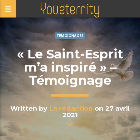
TÉMOIGNAGES
« Le Saint-Esprit
m’a inspiré » –
Témoignage
Written by
La rédaction
on 27 avril
2021