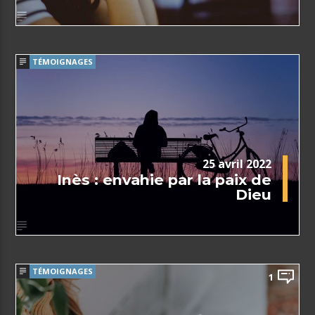
TÉMOIGNAGES
25 avril 2022
Inès : envahie par la paix de
Dieu
TÉMOIGNAGES
1