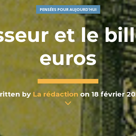
PENSÉES POUR AUJOURD'HUI
seur et le bil
euros
ritten by
La rédaction
on 18 février 2