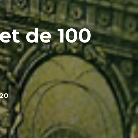
let de 100
020