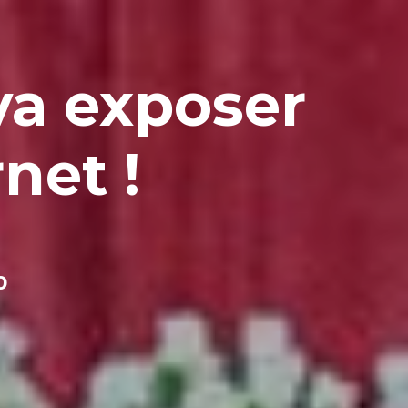
va exposer
rnet !
0