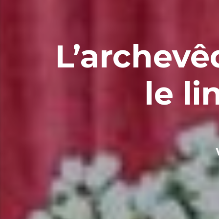
L’archevê
le li