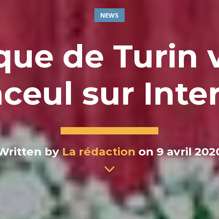
NEWS
que de Turin 
nceul sur Inte
Written by
La rédaction
on 9 avril 202