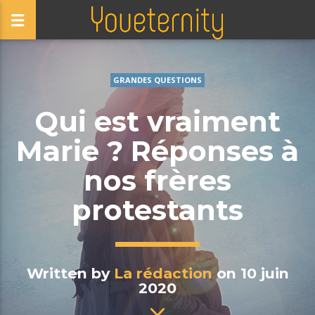
GRANDES QUESTIONS
Qui est vraiment
Marie ? Réponses à
nos frères
protestants
Written by
La rédaction
on 10 juin
2020