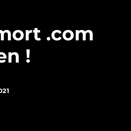
mort .com
en !
021