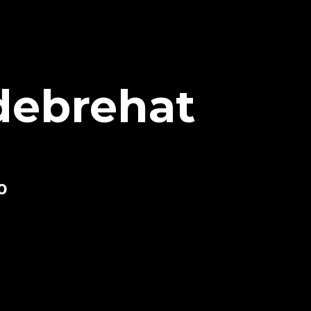
ldebrehat
0