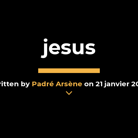
jesus
itten by
Padré Arsène
on 21 janvier 2