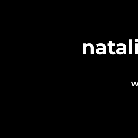
natal
W