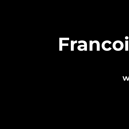
Franco
W