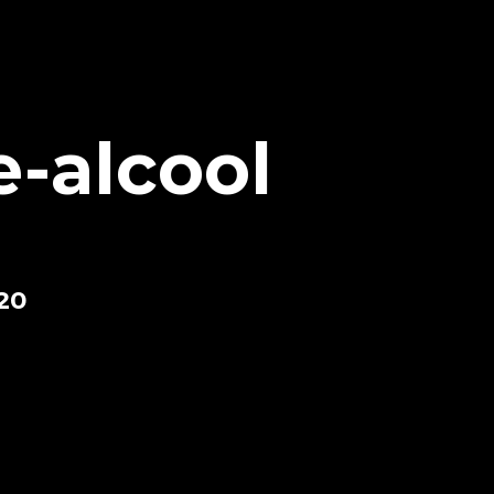
-alcool
020