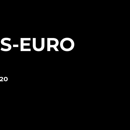
ES-EURO
020