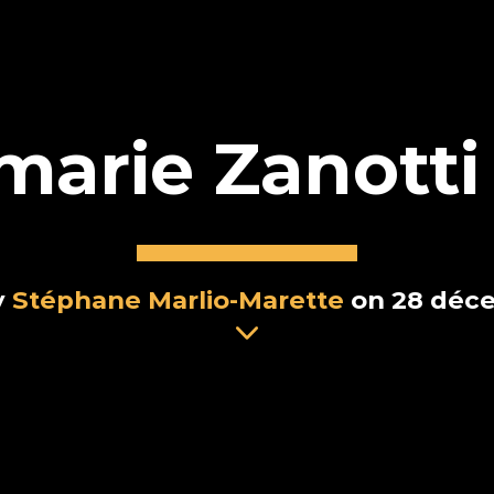
marie Zanotti
y
Stéphane Marlio-Marette
on 28 déc