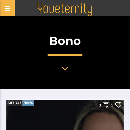
Bono
ARTICLE
NEWS
3
5