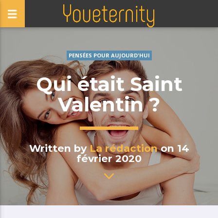
PENSÉES POUR AUJOURD'HUI
Qui était Saint
Valentin ?
Written by
La rédaction
on 14
février 2020