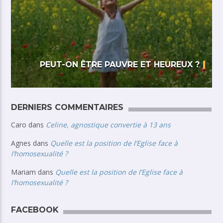
PEUT-ON ÊTRE PAUVRE ET HEUREUX ?
DERNIERS COMMENTAIRES
Caro
dans
Celine, agnostique convertie à 13 ans
Agnes
dans
Quelle est la position de l’Eglise face à
l’homosexualité ?
Mariam
dans
Quelle est la position de l’Eglise face à
l’homosexualité ?
FACEBOOK