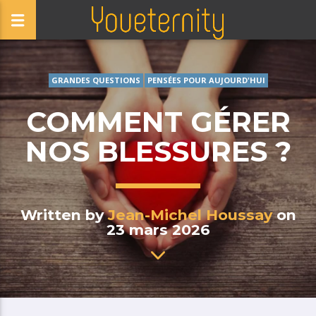
GRANDES QUESTIONS
PENSÉES POUR AUJOURD'HUI
COMMENT GÉRER
NOS BLESSURES ?
Written by
Jean-Michel Houssay
on
23 mars 2026