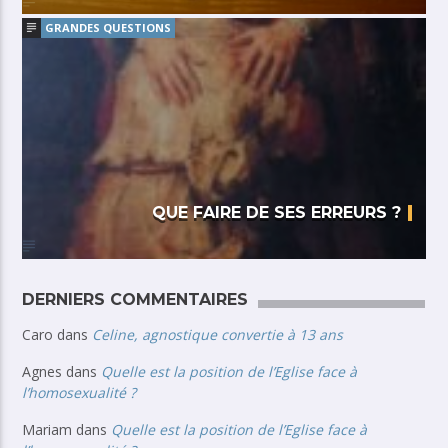
GRANDES QUESTIONS
QUE FAIRE DE SES ERREURS ?
DERNIERS COMMENTAIRES
Caro
dans
Celine, agnostique convertie à 13 ans
Agnes
dans
Quelle est la position de l’Eglise face à
l’homosexualité ?
Mariam
dans
Quelle est la position de l’Eglise face à