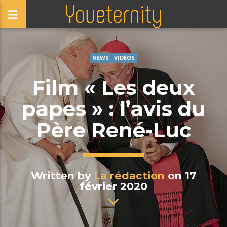
NEWS
VIDÉOS
Film « Les deux
papes » : l’avis du
Père René-Luc
Written by
La rédaction
on 17
février 2020