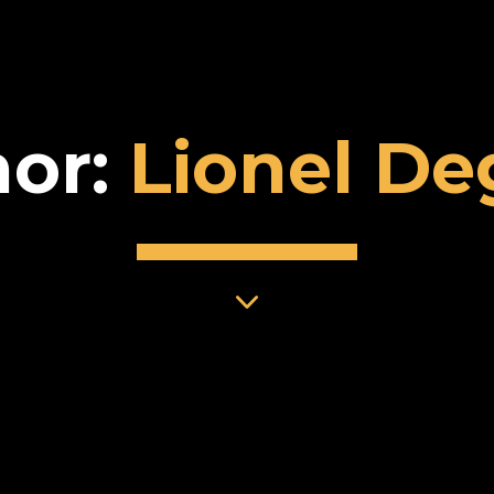
hor:
Lionel D