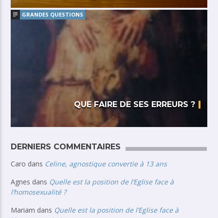
GRANDES QUESTIONS
QUE FAIRE DE SES ERREURS ?
DERNIERS COMMENTAIRES
Caro
dans
Celine, agnostique convertie à 13 ans
Agnes
dans
Quelle est la position de l’Eglise face à
l’homosexualité ?
Mariam
dans
Quelle est la position de l’Eglise face à