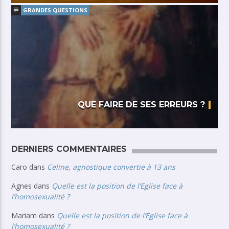
GRANDES QUESTIONS
QUE FAIRE DE SES ERREURS ?
DERNIERS COMMENTAIRES
Caro
dans
Celine, agnostique convertie à 13 ans
Agnes
dans
Quelle est la position de l’Eglise face à
l’homosexualité ?
Mariam
dans
Quelle est la position de l’Eglise face à
l’homosexualité ?