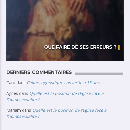
QUE FAIRE DE SES ERREURS ?
DERNIERS COMMENTAIRES
Caro
dans
Celine, agnostique convertie à 13 ans
Agnes
dans
Quelle est la position de l’Eglise face à
l’homosexualité ?
Mariam
dans
Quelle est la position de l’Eglise face à
l’homosexualité ?