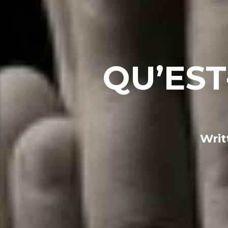
QU’EST
Writ