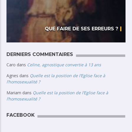
QUE FAIRE DE SES ERREURS ?
DERNIERS COMMENTAIRES
Caro
dans
Celine, agnostique convertie à 13 ans
Agnes
dans
Quelle est la position de l’Eglise face à
l’homosexualité ?
Mariam
dans
Quelle est la position de l’Eglise face à
l’homosexualité ?
FACEBOOK