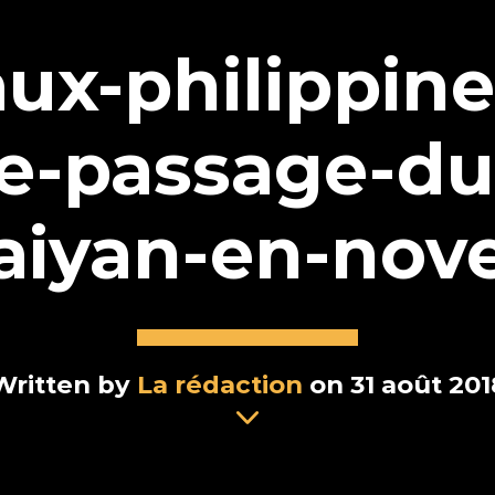
ux-philippin
le-passage-du
aiyan-en-nov
Written by
La rédaction
on 31 août 201