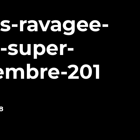
es-ravagee-
-super-
embre-201
8