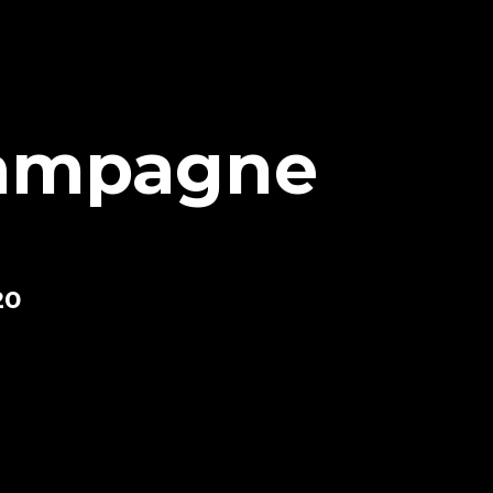
-campagne
20