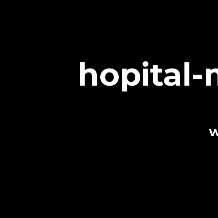
hopital-
W