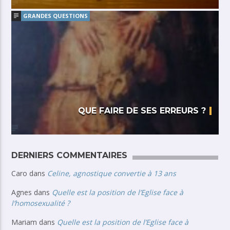
GRANDES QUESTIONS
QUE FAIRE DE SES ERREURS ?
DERNIERS COMMENTAIRES
Caro
dans
Celine, agnostique convertie à 13 ans
Agnes
dans
Quelle est la position de l’Eglise face à
l’homosexualité ?
Mariam
dans
Quelle est la position de l’Eglise face à