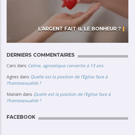
L’ARGENT FAIT-IL LE BONHEUR ?
DERNIERS COMMENTAIRES
Caro
dans
Celine, agnostique convertie à 13 ans
Agnes
dans
Quelle est la position de l’Eglise face à
l’homosexualité ?
Mariam
dans
Quelle est la position de l’Eglise face à
l’homosexualité ?
FACEBOOK