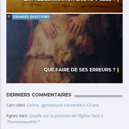
GRANDES QUESTIONS
QUE FAIRE DE SES ERREURS ?
DERNIERS COMMENTAIRES
Caro
dans
Celine, agnostique convertie à 13 ans
Agnes
dans
Quelle est la position de l’Eglise face à
l’homosexualité ?